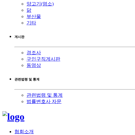
양고기(염소)
닭
부산물
기타
게시판
경조사
구인구직게시판
동영상
관련법령 및 통계
관련법령 및 통계
법률변호사 자문
협회소개