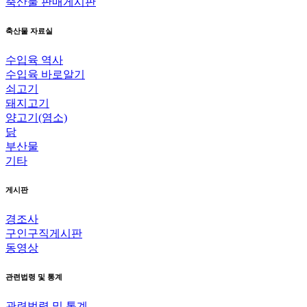
축산물 판매게시판
축산물 자료실
수입육 역사
수입육 바로알기
쇠고기
돼지고기
양고기(염소)
닭
부산물
기타
게시판
경조사
구인구직게시판
동영상
관련법령 및 통계
관련법령 및 통계