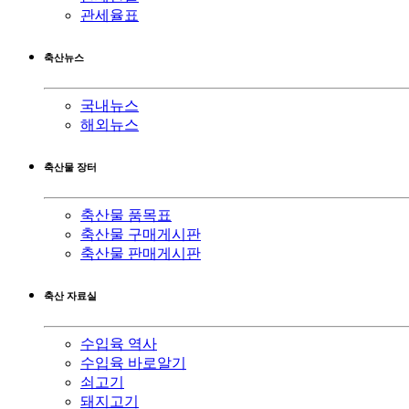
관세율표
축산뉴스
국내뉴스
해외뉴스
축산물 장터
축산물 품목표
축산물 구매게시판
축산물 판매게시판
축산 자료실
수입육 역사
수입육 바로알기
쇠고기
돼지고기