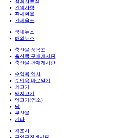
협회자료실
건의사항
관세환율
관세율표
국내뉴스
해외뉴스
축산물 품목표
축산물 구매게시판
축산물 판매게시판
수입육 역사
수입육 바로알기
쇠고기
돼지고기
양고기(염소)
닭
부산물
기타
경조사
구인구직게시판