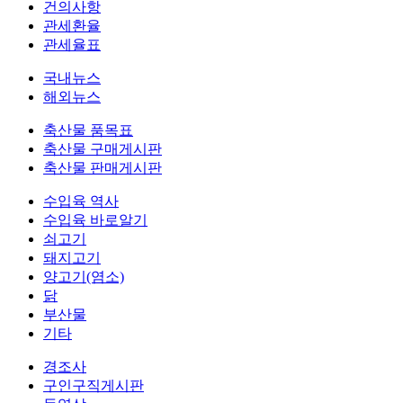
건의사항
관세환율
관세율표
국내뉴스
해외뉴스
축산물 품목표
축산물 구매게시판
축산물 판매게시판
수입육 역사
수입육 바로알기
쇠고기
돼지고기
양고기(염소)
닭
부산물
기타
경조사
구인구직게시판