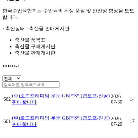
한국수입육협회는 수입육의 위생 품질 및 안전성 향상을 도모
합니다.
·
축산장터
·
축산물 판매게시판
축산물 품목표
축산물 구매게시판
축산물 판매게시판
TOTAL
672
(주)로드프리미엄 우둔 GBP*S* (캡오프/진공)
2026-
662
14
07-30
판매합니다
(주)로드프리미엄 우둔 GBP*S* (캡오프/진공)
2026-
661
17
07-29
판매합니다