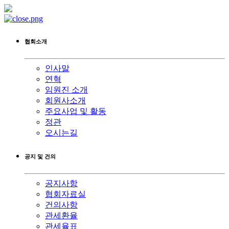
협회소개
인사말
연혁
임원진 소개
회원사소개
주요사업 및 활동
정관
오시는길
공지 및 건의
공지사항
협회자료실
건의사항
관세환율
관세율표