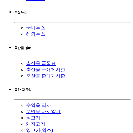
축산뉴스
국내뉴스
해외뉴스
축산물 장터
축산물 품목표
축산물 구매게시판
축산물 판매게시판
축산 자료실
수입육 역사
수입육 바로알기
쇠고기
돼지고기
양고기(염소)