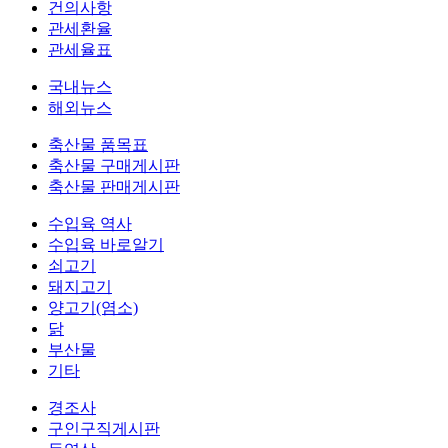
건의사항
관세환율
관세율표
국내뉴스
해외뉴스
축산물 품목표
축산물 구매게시판
축산물 판매게시판
수입육 역사
수입육 바로알기
쇠고기
돼지고기
양고기(염소)
닭
부산물
기타
경조사
구인구직게시판