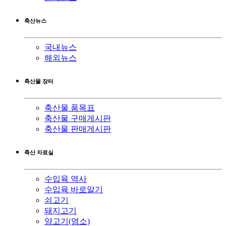
축산뉴스
국내뉴스
해외뉴스
축산물 장터
축산물 품목표
축산물 구매게시판
축산물 판매게시판
축산 자료실
수입육 역사
수입육 바로알기
쇠고기
돼지고기
양고기(염소)