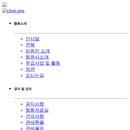
협회소개
인사말
연혁
임원진 소개
회원사소개
주요사업 및 활동
정관
오시는길
공지 및 건의
공지사항
협회자료실
건의사항
관세환율
관세율표