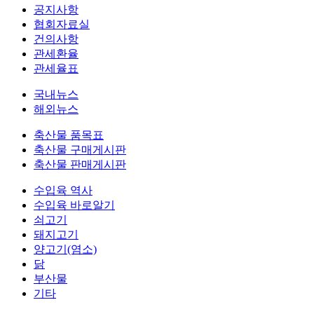
공지사항
협회자료실
건의사항
관세환율
관세율표
국내뉴스
해외뉴스
축산물 품목표
축산물 구매게시판
축산물 판매게시판
수입육 역사
수입육 바로알기
쇠고기
돼지고기
양고기(염소)
닭
부산물
기타