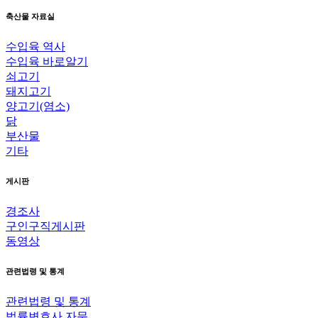
축산물 자료실
수입육 역사
수입육 바로알기
쇠고기
돼지고기
양고기(염소)
닭
부산물
기타
게시판
경조사
구인구직게시판
동영상
관련법령 및 통계
관련법령 및 통계
법률변호사 자문