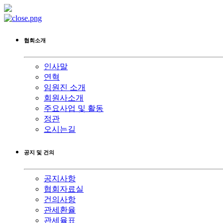
협회소개
인사말
연혁
임원진 소개
회원사소개
주요사업 및 활동
정관
오시는길
공지 및 건의
공지사항
협회자료실
건의사항
관세환율
관세율표