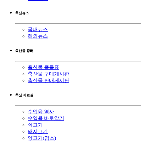
축산뉴스
국내뉴스
해외뉴스
축산물 장터
축산물 품목표
축산물 구매게시판
축산물 판매게시판
축산 자료실
수입육 역사
수입육 바로알기
쇠고기
돼지고기
양고기(염소)