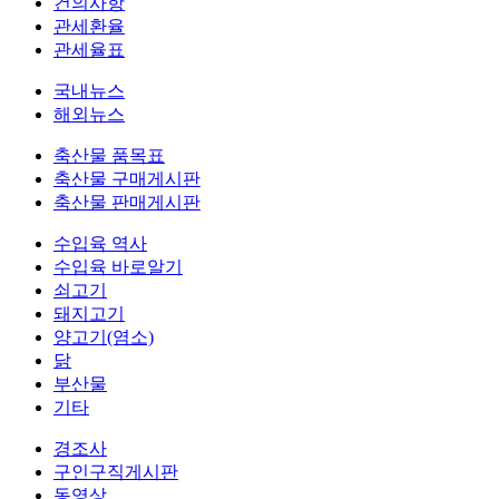
건의사항
관세환율
관세율표
국내뉴스
해외뉴스
축산물 품목표
축산물 구매게시판
축산물 판매게시판
수입육 역사
수입육 바로알기
쇠고기
돼지고기
양고기(염소)
닭
부산물
기타
경조사
구인구직게시판
동영상